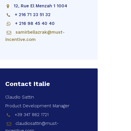
12, Rue El Menzah 1 1004
+ 216 71 23 51 32
+ 216 98 45 40 40
samirbellazrak@must-
incentive.com
Contact Italie
Claudio Sattin
Product Development Manager
+39 347 862 1721
claudiosattin@must-
incentive.com