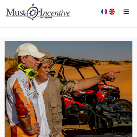
Accueil
L'agence
Nos services
Notre Destination
Sahara Experience
Références
Blog
Contact